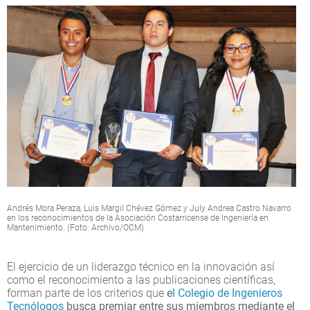
Andrés Mora Peraza, Luis Margil Chévez Gómez y July Andrea Castro Navarro
en los reconocimientos de la Asociación Costarricense de Ingeniería en
Mantenimiento. (Foto: Archivo/OCM)
El ejercicio de un liderazgo técnico en la innovación así
como el reconocimiento a las publicaciones científicas,
forman parte de los criterios que
e
l Colegio de Ingenieros
Tecnólogos
busca premiar entre sus miembros mediante el