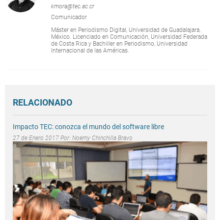
kmora@tec.ac.cr
Comunicador
Máster en Periodismo Digital, Universidad de Guadalajara,
México. Licenciado en Comunicación, Universidad Federada
de Costa Rica y Bachiller en Periodismo, Universidad
Internacional de las Américas.
RELACIONADO
Impacto TEC: conozca el mundo del software libre
27 de Enero 2017 Por:
Noemy Chinchilla Bravo