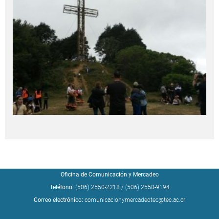
Oficina de Comunicación y Mercadeo
Teléfono:
(506) 2550-2218
/
(506) 2550-9194
Correo electrónico:
comunicacionymercadeotec@tec.ac.cr