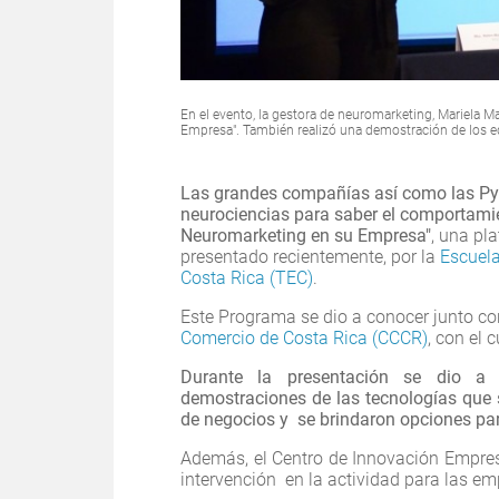
En el evento, la gestora de neuromarketing, Mariela M
Empresa". También realizó una demostración de los 
Las grandes compañías así como las Py
neurociencias para saber el comportamie
Neuromarketing en su Empresa"
, una pl
presentado recientemente, por la
Escuel
Costa Rica (TEC)
.
Este Programa se dio a conocer junto co
Comercio de Costa Rica (CCCR)
, con el 
Durante la presentación se dio a c
demostraciones de las tecnologías que 
de negocios y se brindaron opciones par
Además, el Centro de Innovación Empres
intervención en la actividad para las e