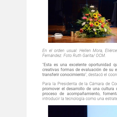
En el orden usual: Hellen Mora, Eliérc
Fernández. Foto Ruth Garita/ OCM.
"
Esta es una excelente oportunidad q
creativas formas de evaluación de su e
transferir conocimiento
”, destacó el coo
Para la Presidenta de la Cámara de Co
promover el desarrollo de una cultura
proceso de acompañamiento, fomenta
introducir la tecnología como una estrat