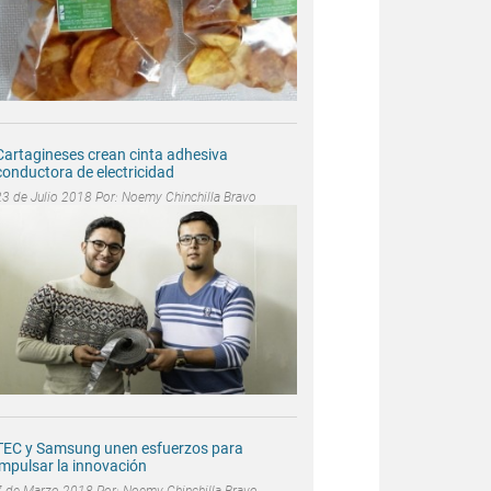
Cartagineses crean cinta adhesiva
conductora de electricidad
23 de Julio 2018 Por:
Noemy Chinchilla Bravo
TEC y Samsung unen esfuerzos para
impulsar la innovación
7 de Marzo 2018 Por:
Noemy Chinchilla Bravo