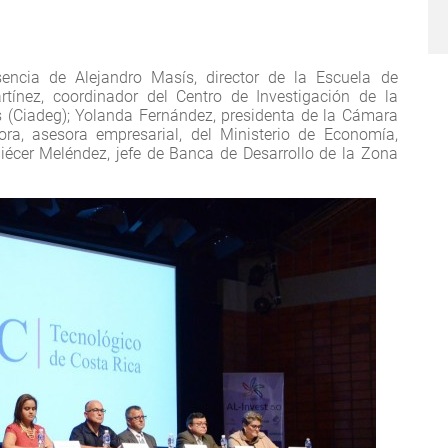
sencia de Alejandro Masís, director de la Escuela de
tínez, coordinador del Centro de Investigación de la
 (Ciadeg); Yolanda Fernández, presidenta de la Cámara
ra, asesora empresarial, del Ministerio de Economía,
liécer Meléndez, jefe de Banca de Desarrollo de la Zona