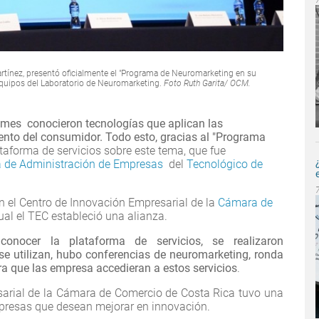
artínez, presentó oficialmente el "Programa de Neuromarketing en su
equipos del Laboratorio de Neuromarketing.
Foto Ruth Garita/ OCM.
mes conocieron tecnologías que aplican las
nto del consumidor. Todo esto, gracias al "Programa
ataforma de servicios sobre este tema, que fue
a de Administración de Empresas
del
Tecnológico de
n el Centro de Innovación Empresarial de la
Cámara de
cual el TEC estableció una alianza.
onocer la plataforma de servicios, se realizaron
se utilizan, hubo conferencias de neuromarketing, ronda
a que las empresa accedieran a estos servicios
.
arial de la Cámara de Comercio de Costa Rica tuvo una
mpresas que desean mejorar en innovación.