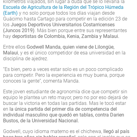
kilómetros viajados, sin lugar a duda que se lo llevaría la
Escuela de Agricultura de la Región del Trópico Húmeda
(Earth)
y no solo porque todos los días viajan desde
Guácimo hasta Cartago para competir en la edición 23 de
los
Juegos Deportivos Universitarios Costarricenses
(Juncos 2019)
. Más bien porque entre sus representantes
hay
deportistas de Colombia, Kenia, Zambia y Malaui.
Entre ellos
Godwell Manda, quien viene de Lilongüe,
Malaui
, y es el único competidor de esa universidad en la
disciplina de ajedrez.
“Es bien, pero a veces estar solo es un poco complicado
para competir. Pero la experiencia es muy buena, porque
conoces la gente“, comenta Manda.
Este joven estudiante de agronomía dice que competir sin
equipo le plantea un reto mayor, pero no por eso dejará de
buscar la victoria en todas las partidas. Mas le tocó estar
en
la única partida del primer día de competencia del
individual masculino que quedó en tablas, contra Darien
Bustos, de la Universidad Nacional.
Godwell, cuyo idioma materno es el chichewa,
llegó al país