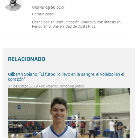
johumana@tec.ac.cr
Comunicador
Licenciado en Comunicación Colectiva, con énfasis en
Periodismo, Universidad de Costa Rica.
RELACIONADO
Gilberth Solano: “El fútbol lo llevo en la sangre, el voleibol en el
corazón"
31 de Marzo 2019 Por:
Noemy Chinchilla Bravo