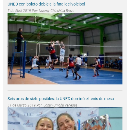
UNED con boleto doble a la final del voleibol
5 de Abril 2019 Por:
Noemy Chinchilla Bravo
Seis oros de siete posibles: la UNED dominó el tenis de mesa
31 de Marzo 2019 Por:
Johan Umaña Venegas