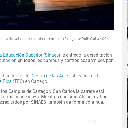
tantes de cada uno de los cincos recintos. (Fotografía: Ruth Gartia / OCM).
la Educación Superior (Sinaes)
le entregó la acreditación
putación
en todos los campus y centros académicos por
 el auditorio del
Centro de las Artes,
ubicado en el
a Rica
(TEC) en Cartago.
e los Campus de Cartago y San Carlos la carrera está
e forma consecutiva. Mientras que para Alajuela y San
 acreditados por SINAES, también de forma contínua.