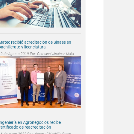
Matec recibió acreditación de Sinaes en
bachillerato y licenciatura
30 de Agosto 2019 Por:
Geovanni Jiménez Mata
Ingeniería en Agronegocios recibe
certificado de reacreditación
16 de Mayo 2022 Por:
Noemy Chinchilla Bravo