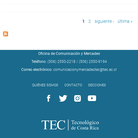
Páginas
1
2
siguiente ›
última »
Oficina de Comunicación y Mercadeo
Teléfono:
(506) 2550-2218
/
(506) 2550-9194
Correo electrónico:
comunicacionymercadeotec@tec.ac.cr
QUIÉNES SOMOS
CONTACTO
SECCIONES