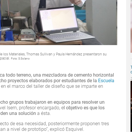
 de los Materiales, Thomas Sullivan y Paula Hernández presentaron su
pacial.
Foto: S.Solano
rica todo terreno, una mezcladora de cemento horizontal
ocho proyectos elaborados por estudiantes de la
Escuela
, en el marco del taller de diseño que se imparte en
ocho grupos trabajaron en equipos para resolver un
el Isern, profesor encargado, e
l objetivo es que los
 den una solución
a ésta.
pecto de esa necesidad, posteriormente proponen tres
an a nivel de prototipo”, explicó Esquivel.