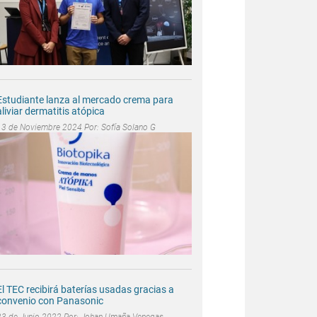
Estudiante lanza al mercado crema para
aliviar dermatitis atópica
13 de Noviembre 2024 Por:
Sofía Solano G
El TEC recibirá baterías usadas gracias a
convenio con Panasonic
23 de Junio 2022 Por:
Johan Umaña Venegas