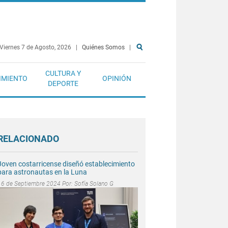
Viernes 7 de Agosto, 2026
|
Quiénes Somos
|
CULTURA Y
IMIENTO
OPINIÓN
DEPORTE
RELACIONADO
Joven costarricense diseñó establecimiento
para astronautas en la Luna
16 de Septiembre 2024 Por:
Sofía Solano G