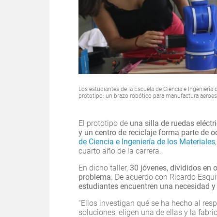
Los estudiantes de la Escuela de Ciencia e Ingeniería
prototipo: un brazo robótico para manufactura aeroes
El prototipo de
una silla de ruedas eléct
y un centro de reciclaje forma parte de 
de Ciencia e Ingeniería de los Materiales
cuarto año de la carrera.
En dicho taller,
30 jóvenes, divididos en 
problema.
De acuerdo con Ricardo Esquiv
estudiantes encuentren una necesidad y
“Ellos investigan qué se ha hecho al res
soluciones, eligen una de ellas y la fabric