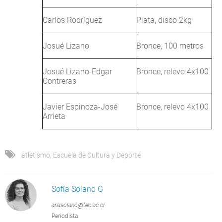
Carlos Rodríguez
Plata, disco 2kg
Josué Lizano
Bronce, 100 metros
Josué Lizano-Edgar
Bronce, relevo 4x100
Contreras
Javier Espinoza-José
Bronce, relevo 4x100
Arrieta
atletismo
,
Escuela de Cultura y Deporte
Sofía Solano G
anasolano@tec.ac.cr
Periodista