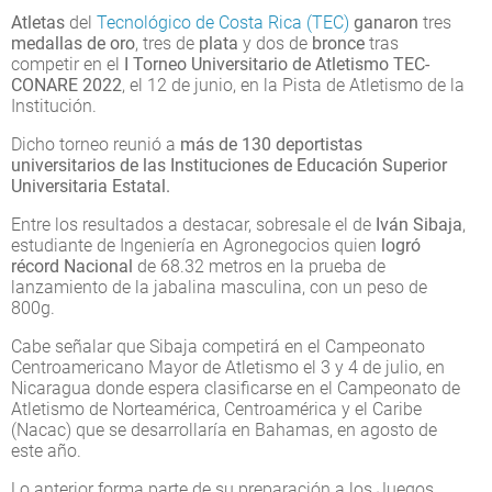
Atletas
del
Tecnológico de Costa Rica (TEC)
ganaron
tres
medallas de
oro
, tres de
plata
y dos de
bronce
tras
competir en el
I Torneo Universitario de Atletismo TEC-
CONARE 2022
, el 12 de junio, en la Pista de Atletismo de la
Institución.
Dicho torneo reunió a
más de 130 deportistas
universitarios de las Instituciones de Educación Superior
Universitaria Estatal.
Entre los resultados a destacar, sobresale el de
Iván Sibaja
,
estudiante de Ingeniería en Agronegocios quien
logró
récord Nacional
de 68.32 metros en la prueba de
lanzamiento de la jabalina masculina, con un peso de
800g.
Cabe señalar que Sibaja competirá en el Campeonato
Centroamericano Mayor de Atletismo el 3 y 4 de julio, en
Nicaragua donde espera clasificarse en el Campeonato de
Atletismo de Norteamérica, Centroamérica y el Caribe
(Nacac) que se desarrollaría en Bahamas, en agosto de
este año.
Lo anterior forma parte de su preparación a los Juegos