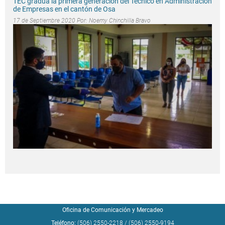
TEC gradúa la primera generación del Técnico en Administración
de Empresas en el cantón de Osa
17 de Septiembre 2020 Por:
Noemy Chinchilla Bravo
Oficina de Comunicación y Mercadeo
Teléfono:
(506) 2550-2218
/
(506) 2550-9194