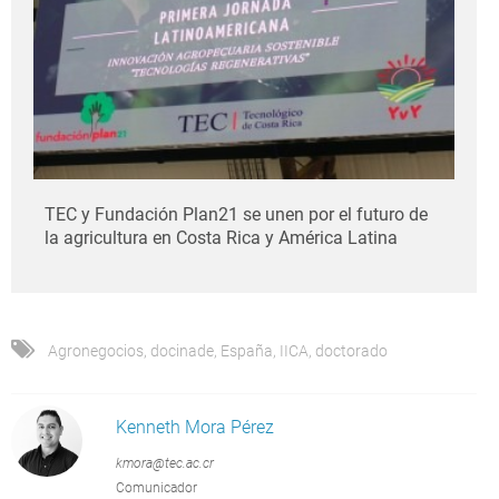
TEC y Fundación Plan21 se unen por el futuro de
la agricultura en Costa Rica y América Latina
Agronegocios
,
docinade
,
España
,
IICA
,
doctorado
Kenneth Mora Pérez
kmora@tec.ac.cr
Comunicador