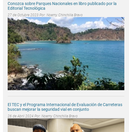
Conozca sobre Parques Nacionales en libro publicado por la
Editorial Tecnológica
27 de Octubre 2023 Por:
Noemy Chinchilla Bravo
El TEC y el Programa Internacional de Evaluación de Carreteras
buscan mejorar la seguridad vial en conjunto
26 de Abril 2024 Por:
Noemy Chinchilla Bravo