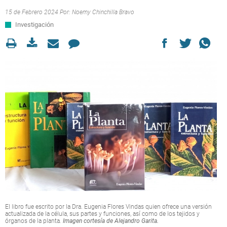
15 de Febrero 2024 Por:
Noemy Chinchilla Bravo
Investigación
El libro fue escrito por la Dra. Eugenia Flores Vindas quien ofrece una versión
actualizada de la célula, sus partes y funciones, así como de los tejidos y
órganos de la planta
.
Imagen cortesía de Alejandro Garita.