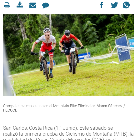
Competencia masculina en el Mountain Bike Eliminator.
Marco Sánchez /
FECOCI.
San Carlos, Costa Rica (1.° Junio). Este sábado se
realizó la primera prueba de Ciclismo de Montaña (MTB): la
modalidad del Cross Country Eliminator (XCE), en el