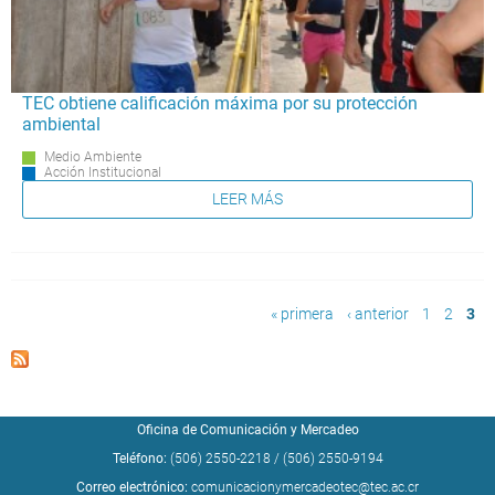
TEC obtiene calificación máxima por su protección
ambiental
Medio Ambiente
Acción Institucional
LEER MÁS
Páginas
« primera
‹ anterior
1
2
3
Oficina de Comunicación y Mercadeo
Teléfono:
(506) 2550-2218
/
(506) 2550-9194
Correo electrónico:
comunicacionymercadeotec@tec.ac.cr