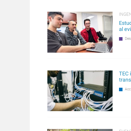
INGE
Estud
al ev
Des
TEC i
trans
Acc