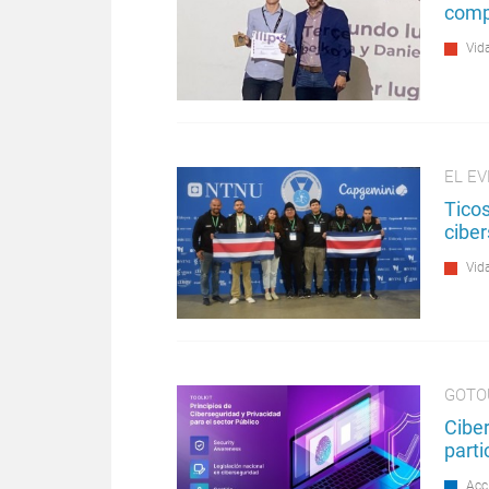
comp
Vida
EL E
Ticos
cibe
Vida
GOTO
Cibe
parti
Acc