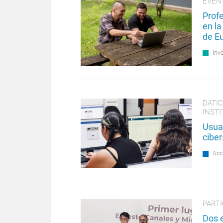
EVEN
Profe
en l
de E
Inv
DATI
INST
Usuar
cibe
Acc
PART
Dos e