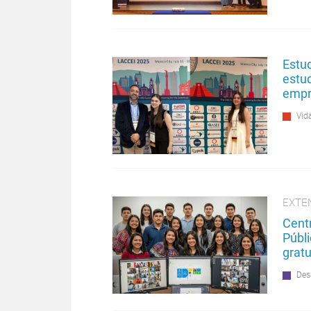
Estu
estu
empr
Vida
EXTE
Cent
Públi
gratu
Des