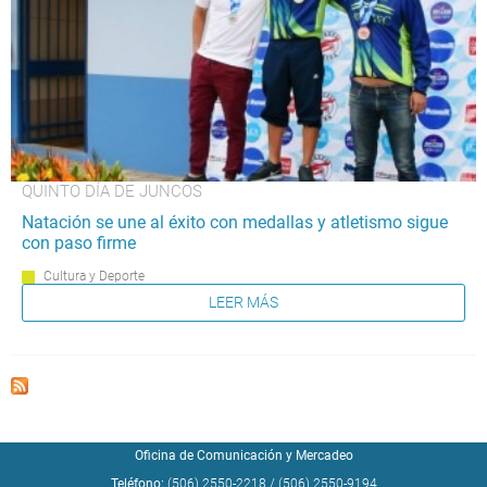
QUINTO DÍA DE JUNCOS
Natación se une al éxito con medallas y atletismo sigue
con paso firme
Cultura y Deporte
LEER MÁS
Oficina de Comunicación y Mercadeo
Teléfono:
(506) 2550-2218
/
(506) 2550-9194