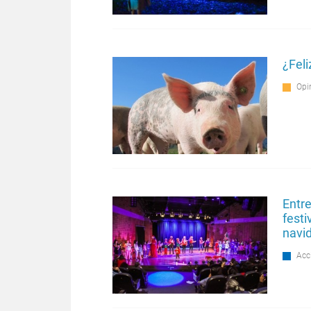
¿Fel
Opi
Entre
festi
navi
Acc