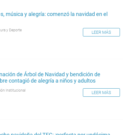
s, música y alegría: comenzó la navidad en el
tura y Deporte
LEER MÁS
nación de Árbol de Navidad y bendición de
re contagió de alegría a niños y adultos
ión Institucional
LEER MÁS
oche navideña del TEC: ¡perfecta por undécima