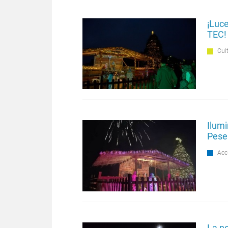
¡Luce
TEC!
Cul
Ilumi
Peseb
Acc
La n