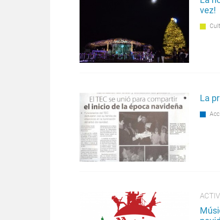
vez!
Cul
La pr
Acc
ACTIV
Músic