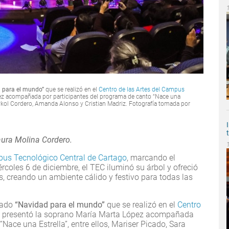
 para el mundo”
que se realizó en el
Centro de las Artes del Campus
ópez acompañada por participantes del programa de canto “Nace una
 Maykol Cordero, Amanda Alonso y Cristian Madriz. Fotografía tomada por
aura Molina Cordero.
us Tecnológico Central de Cartago
, marcando el
rcoles 6 de diciembre, el TEC iluminó su árbol y ofreció
, creando un ambiente cálido y festivo para todas las
mado
“Navidad para el mundo”
que se realizó en el
Centro
se presentó la soprano María Marta López acompañada
Nace una Estrella”, entre ellos, Mariser Picado, Sara