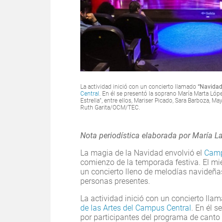
La actividad inició con un concierto llamado
“Navidad
Central
. En él se presentó la soprano María Marta L
Estrella”, entre ellos, Mariser Picado, Sara Barboza,
Ruth Garita/OCM/TEC.
Nota periodística elaborada por María L
La magia de la Navidad envolvió el
Camp
comienzo de la temporada festiva. El mié
un concierto lleno de melodías navideñas
personas presentes.
La actividad inició con un concierto lla
de las Artes del Campus Central
. En él 
por participantes del programa de canto “