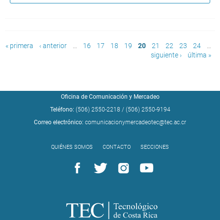
Páginas
« primera
‹ anterior
…
16
17
18
19
20
21
22
23
24
…
siguiente ›
última »
Oficina de Comunicación y Mercadeo
Teléfono:
(506) 2550-2218
/
(506) 2550-9194
Correo electrónico:
comunicacionymercadeotec@tec.ac.cr
QUIÉNES SOMOS
CONTACTO
SECCIONES