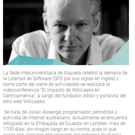
La Sede Interuniversitaria de Alajuela celebró la semana de
la Libertad de Software (SFD por sus siglas en inglés) y
como parte del cierre de actividades se realizará la
videoconferencia “El Impacto de WikiLeaks en
Centroamérica”, a cargo del fundador, editor y portavoz del
sitio web WikiLeaks.
Se trata de Julian Assange; programador, periodista y
activista de internet australiano. Actualmente se encuentra
refugiado en la Embajada de Ecuador en Londres -más de
1700 días- sin ningún cargo en su contra, pues lo que
existe son alegatos provenientes del gobierno de Suecia.