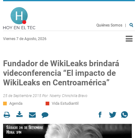
Pasar al contenido principal
Hoy en el TEC
Quiénes Somos
|
Viernes 7 de Agosto, 2026
Fundador de WikiLeaks brindará
videconferencia “El impacto de
WikiLeaks en Centroamérica”
25 de Septiembre 2015 Por:
Noemy Chinchilla Bravo
Agenda
Vida Estudiantil