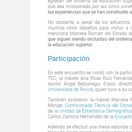
egresan del sistema de educación sup
que sea incorporado por las cinco univ
las experiencias que se han construido a 
No obstante, a pesar de los esfuerzos 
muchos otros desafíos para incluir a 
mencionó Marcela Román del Estado de
que siguen siendo excluidas del sistema
la educación superior
.
Participación
En este encuentro se contó con la partic
TEC; la máster Ana Rosa Ruíz Fernández
doctor Ángel Belzunegui Eraso, direct
Universidad de Rovira
, quien tuvo a su c
También asistieron: la máster Marcela 
Monge,
Comisionada Técnica del Consej
de
la Unidad de Estadística Demográfic
Carlos Zamora Hernández de la
Encuest
Además se efectuó una mesa redonda con