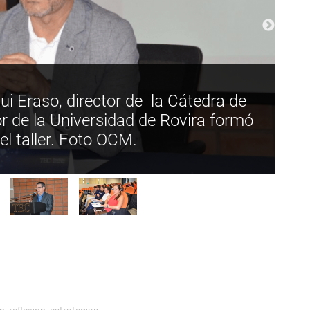
ui Eraso, director de la Cátedra de
or de la Universidad de Rovira formó
el taller. Foto OCM.
E
en
p