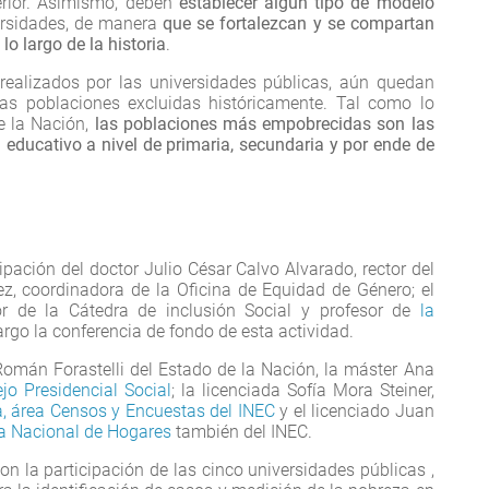
erior. Asimismo, deben
establecer algún tipo de modelo
ersidades, de manera
que se fortalezcan y se compartan
lo largo de la historia
.
realizados por las universidades públicas, aún quedan
las poblaciones excluidas históricamente. Tal como lo
 la Nación,
las poblaciones más empobrecidas son las
 educativo a nivel de primaria, secundaria y por ende de
ipación del doctor Julio César Calvo Alvarado, rector del
, coordinadora de la Oficina de Equidad de Género; el
or de la Cátedra de inclusión Social y profesor de
la
argo la conferencia de fondo de esta actividad.
Román Forastelli del Estado de la Nación, la máster Ana
o Presidencial Social
; la licenciada Sofía Mora Steiner,
a, área Censos y Encuestas del INEC
y el licenciado Juan
a Nacional de Hogares
también del INEC.
 la participación de las cinco universidades públicas ,