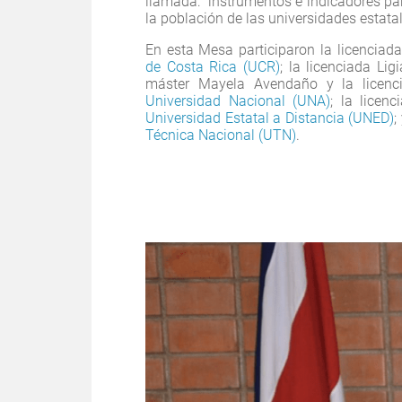
llamada: “instrumentos e indicadores par
la población de las universidades estata
En esta Mesa participaron la licenciad
de Costa Rica (UCR)
; la licenciada Li
máster Mayela Avendaño y la licenci
Universidad Nacional (UNA)
; la licen
Universidad Estatal a Distancia (UNED)
;
Técnica Nacional (UTN)
.