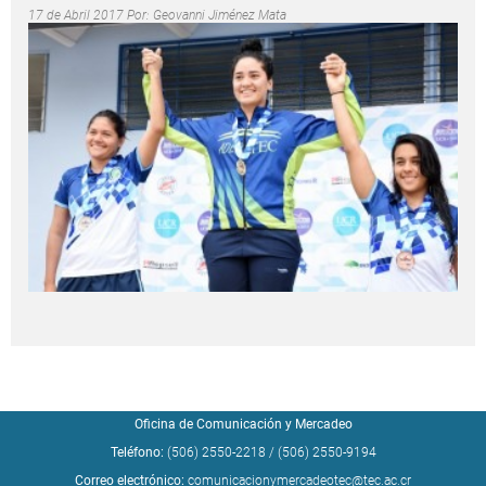
17 de Abril 2017 Por:
Geovanni Jiménez Mata
Oficina de Comunicación y Mercadeo
Teléfono:
(506) 2550-2218
/
(506) 2550-9194
Correo electrónico:
comunicacionymercadeotec@tec.ac.cr