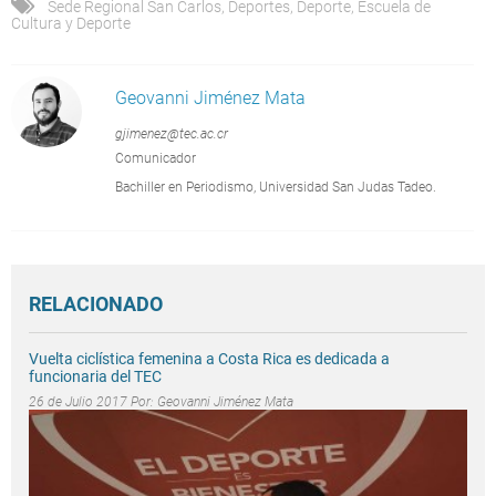
Sede Regional San Carlos
,
Deportes
,
Deporte
,
Escuela de
Cultura y Deporte
Geovanni Jiménez Mata
gjimenez@tec.ac.cr
Comunicador
Bachiller en Periodismo, Universidad San Judas Tadeo.
RELACIONADO
Vuelta ciclística femenina a Costa Rica es dedicada a
funcionaria del TEC
26 de Julio 2017 Por:
Geovanni Jiménez Mata