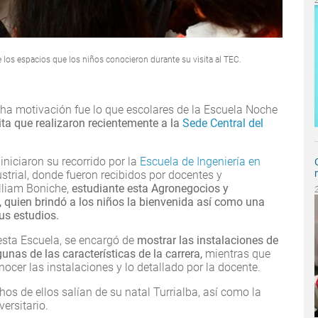
 los espacios que los niños conocieron durante su visita al TEC.
cha motivación fue lo que escolares de la Escuela Noche
ita que realizaron recientemente a la
Sede Central del
niciaron su recorrido por la
Escuela de Ingeniería en
ustrial, donde fueron recibidos por docentes y
illiam Boniche,
estudiante esta Agronegocios y
l, quien brindó a los niños la bienvenida así como una
us estudios.
esta Escuela, se encargó de
mostrar las instalaciones de
gunas de las características de la carrera,
mientras que
ocer las instalaciones y lo detallado por la docente.
os de ellos salían de su natal Turrialba, así como la
versitario.