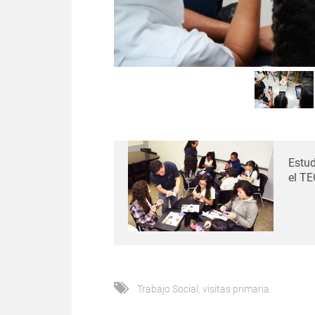
Estud
el TE
Trabajo Social
,
visitas primaria