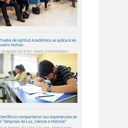
Prueba de Aptitud Académica se aplicará en
cuatro fechas
6 de Agosto 2018 Por:
Noemy Chinchilla Bravo
Científicos compartieron sus experiencias en
el “Simposio de Luz, Ciencia e Historia”
28 de Febrero 2017 Por:
Geovanni Jiménez Mata