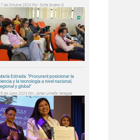
17 de Octubre 2024 Por:
Sofía Solano G
María Estrada: "Procuraré posicionar la
ciencia y la tecnología a nivel nacional,
regional y global"
29 de Junio 2023 Por:
Johan Umaña Venegas