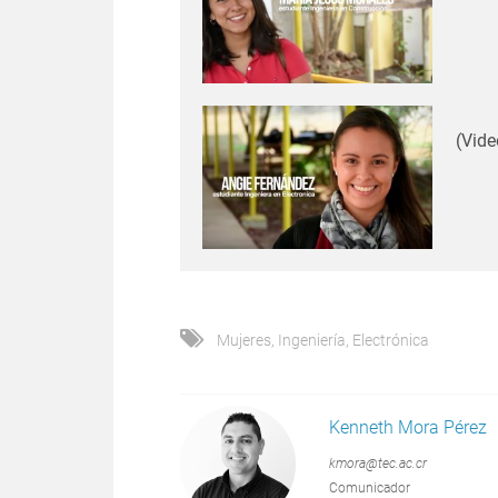
(Vide
Mujeres
,
Ingeniería
,
Electrónica
Kenneth Mora Pérez
kmora@tec.ac.cr
Comunicador