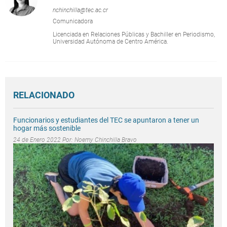
nchinchilla@tec.ac.cr
Comunicadora
Licenciada en Relaciones Públicas y Bachiller en Periodismo,
Universidad Autónoma de Centro América.
RELACIONADO
Funcionarios y estudiantes del TEC se apuntaron a tener un
hogar más sostenible
24 de Enero 2022 Por:
Noemy Chinchilla Bravo