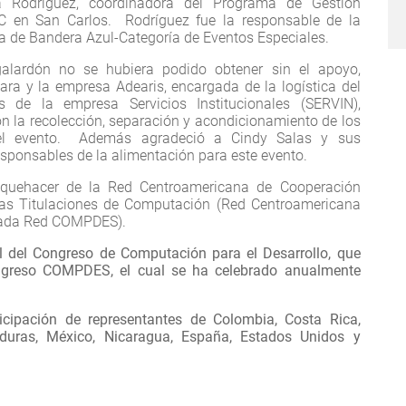
ía Rodríguez, coordinadora del Programa de Gestión
C en San Carlos. Rodríguez fue la responsable de la
ma de Bandera Azul-Categoría de Eventos Especiales.
alardón no se hubiera podido obtener sin el apoyo,
ra y la empresa Adearis, encargada de la logística del
 de la empresa Servicios Institucionales (SERVIN),
n la recolección, separación y acondicionamiento de los
 el evento. Además agradeció a Cindy Salas y sus
esponsables de la alimentación para este evento.
uehacer de la Red Centroamericana de Cooperación
de las Titulaciones de Computación (Red Centroamericana
amada Red COMPDES).
l del Congreso de Computación para el Desarrollo, que
ngreso COMPDES, el cual se ha celebrado anualmente
icipación de representantes de Colombia, Costa Rica,
nduras, México, Nicaragua, España, Estados Unidos y