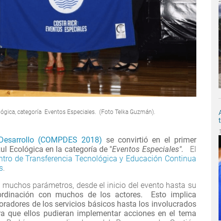
lógica, categoría Eventos Especiales. (Foto Telka Guzmán).
 Desarrollo (COMPDES 2018)
se convirtió en el primer
l Ecológica en la categoría de "
Eventos Especiales".
El
ntro de Transferencia Tecnológica y Educación Continua
s
.
n muchos parámetros, desde el inicio del evento hasta su
oordinación con muchos de los actores. Esto implica
radores de los servicios básicos hasta los involucrados
ra que ellos pudieran implementar acciones en el tema