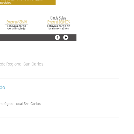
ede Regional San Carlos
ado
lógico Local San Carlos.