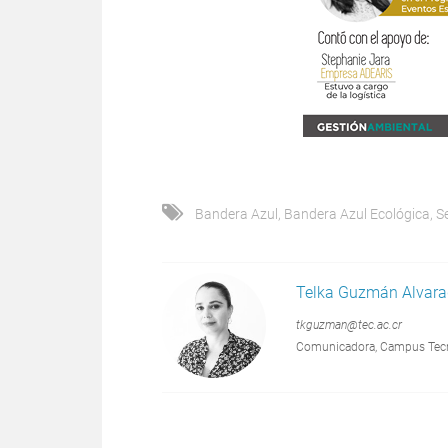
Bandera Azul
,
Bandera Azul Ecológica
,
S
Telka Guzmán Alvar
tkguzman@tec.ac.cr
Comunicadora, Campus Tecno