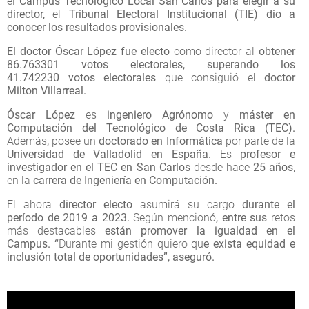
el
Campus Tecnológico Local San Carlos
para elegir a su
director,
el
Tribunal Electoral Institucional (TIE)
dio a
conocer los
resultados
provisionales
.
El doctor Óscar López fue electo
como director al
obtener
86.763301 votos electorales, superando los
41.742230 votos electorales
que consiguió e
l doctor
Milton Villarreal.
Óscar López
es
ingeniero Agrónomo
y
máster en
Computación
del
Tecnológico de Costa Rica (TEC)
.
Además
,
posee un
doctorado en Informática
por parte de la
Universidad de Valladolid
en España.
Es
profesor e
investigador
en el TEC en San Carlos
desde hace
25 años
,
en la
carrera de Ingeniería en Computación
.
El ahora
director electo
asumirá su cargo
durante el
período de 2019 a 2023
.
Según mencionó
, entre
sus
retos
más destacables
están
promover la igualdad en el
Campus
. “
Durante mi gestión quiero qu
e
exista
equidad e
inclusión
total de
oportunidades
”, aseguró.