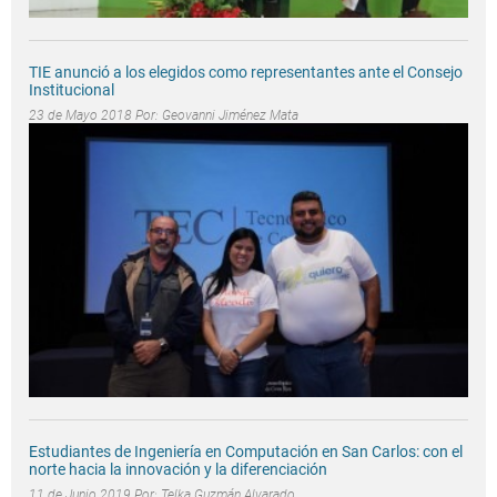
TIE anunció a los elegidos como representantes ante el Consejo
Institucional
23 de Mayo 2018 Por:
Geovanni Jiménez Mata
Estudiantes de Ingeniería en Computación en San Carlos: con el
norte hacia la innovación y la diferenciación
11 de Junio 2019 Por:
Telka Guzmán Alvarado