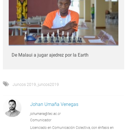
De Malaui a jugar ajedrez por la Earth
Juncos 2019
,
juncos2019
Johan Umaña Venegas
johumana@tec.ac.cr
Comunicador
Licenciado en Comunicación Colectiva, con énfasis en