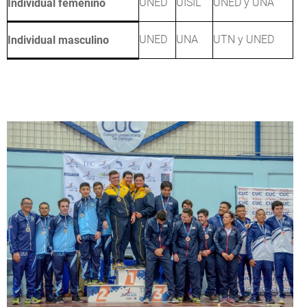
UNED
UISIL
UNED y UNA
Individual femenino
UNED
UNA
UTN y UNED
Individual masculino