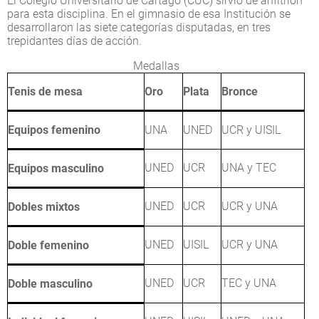
El Colegio Universitario de Cartago (CUC) sirvió de anfitrión
para esta disciplina. En el gimnasio de esa Institución se
desarrollaron las siete categorías disputadas, en tres
trepidantes días de acción.
Medallas
Tenis de mesa
Oro
Plata
Bronce
Equipos femenino
UNA
UNED
UCR y UISIL
UNED
UCR
UNA y TEC
Equipos masculino
UNED
UCR
UCR y UNA
Dobles mixtos
UNED
UISIL
UCR y UNA
Doble femenino
UNED
UCR
TEC y UNA
Doble masculino