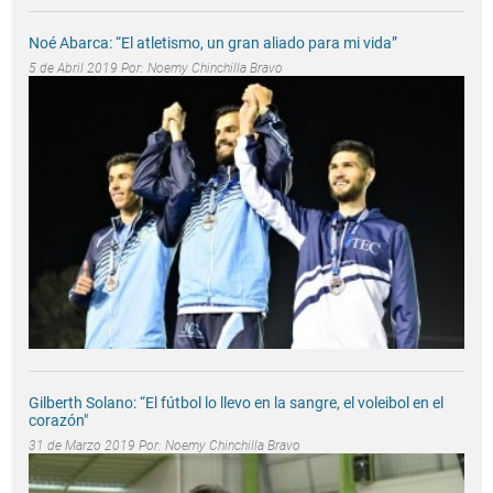
Noé Abarca: “El atletismo, un gran aliado para mi vida”
5 de Abril 2019 Por:
Noemy Chinchilla Bravo
Gilberth Solano: “El fútbol lo llevo en la sangre, el voleibol en el
corazón"
31 de Marzo 2019 Por:
Noemy Chinchilla Bravo