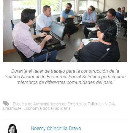
Durante el taller de trabajo para la construcción de la
Política Nacional de Economía Social Solidaria participaron
miembros de diferentes comunidades del país.
Escuela de Administración de Empresas
,
Talleres
,
INICiA
,
Erasmus+
,
Economía Social Solidaria
Noemy Chinchilla Bravo