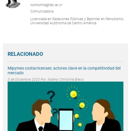
nchinchilla@tec.ac.cr
Comunicadora
Licenciada en Relaciones Públicas y Bachiller en Periodismo,
Universidad Autónoma de Centro América.
RELACIONADO
Mipymes costarricenses: actores clave en la competitividad del
mercado
3 de Diciembre 2020 Por:
Noemy Chinchilla Bravo