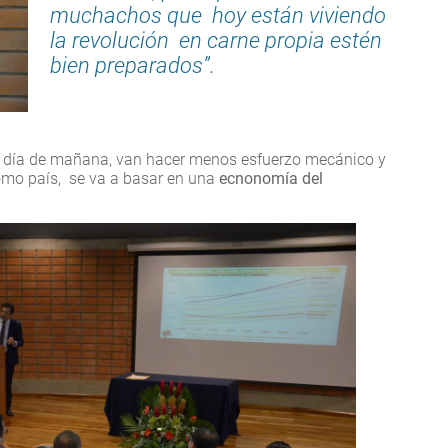
muchachos que hoy están viviendo
la revolución en carne propia estén
bien preparados”.
l día de mañana, van hacer menos esfuerzo mecánico y
como país, se va a basar en una
ecnonomía del