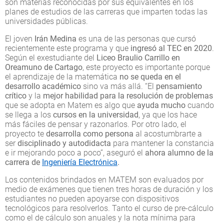
son materias reconocidas por sus equivalentes en los
planes de estudios de las carreras que imparten todas las
universidades públicas.
El joven
Irán Medina
es una de las personas que cursó
recientemente este programa y que
ingresó al TEC en 2020
.
Según el exestudiante del
Liceo Braulio Carrillo en
Oreamuno de Cartago
, este proyecto es importante porque
el aprendizaje de la matemática
no se queda en el
desarrollo académico
sino va más allá. “El
pensamiento
crítico
y la
mejor habilidad para la resolución de problemas
que se adopta en Matem es algo que
ayuda mucho
cuando
se llega a los
cursos en la universidad
, ya que los hace
más fáciles de pensar y razonarlos. Por otro lado, el
proyecto te
desarrolla como persona
al acostumbrarte a
ser
disciplinado y autodidacta
para mantener la constancia
e ir mejorando poco a poco”, aseguró el
ahora alumno de la
carrera de
Ingeniería Electrónica
.
Los contenidos brindados en MATEM son evaluados por
medio de exámenes que tienen tres horas de duración y los
estudiantes no pueden apoyarse con dispositivos
tecnológicos para resolverlos. Tanto el curso de pre-cálculo
como el de cálculo son anuales y la nota mínima para