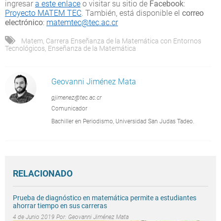
ingresar
a este enlace
o visitar su sitio de
Facebook
:
Proyecto MATEM TEC
. También, está disponible el
correo
electrónico
:
matemtec@tec.ac.cr
Matem
,
Carrera Enseñanza de la Matemática con Entornos
Tecnológicos
,
Enseñanza de la Matemática
Geovanni Jiménez Mata
gjimenez@tec.ac.cr
Comunicador
Bachiller en Periodismo, Universidad San Judas Tadeo.
RELACIONADO
Prueba de diagnóstico en matemática permite a estudiantes
ahorrar tiempo en sus carreras
4 de Junio 2019 Por:
Geovanni Jiménez Mata