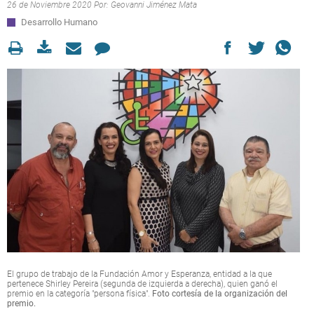
26 de Noviembre 2020 Por:
Geovanni Jiménez Mata
Desarrollo Humano
El grupo de trabajo de la Fundación Amor y Esperanza, entidad a la que
pertenece Shirley Pereira (segunda de izquierda a derecha), quien ganó el
premio en la categoría "persona física".
Foto cortesía de la organización del
premio.