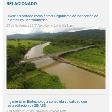
RELACIONADO
Civco: acreditado como primer Organismo de Inspección de
Puentes en Centroamérica
27 de Noviembre 2017 Por:
Noemy Chinchilla Bravo
Ingeniería en Biotecnología consolida su calidad con
reacreditación de SINAES
2 de Marzo 2022 Por:
Geovanni Jiménez Mata