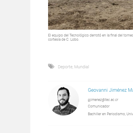
El equipo del Tecnológico derrotó en la final del torne
cortesía de C. Lobo.
Deporte
,
Mundial
Geovanni Jiménez M
gjimenez@tec.ac.cr
Comunicador
Bachiller en Periodismo, Un