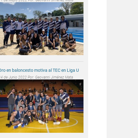
Oro en baloncesto motiva al TEC en Liga U
24 de Junio 2022 Por:
Geovanni Jiménez Mata