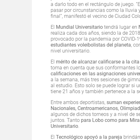
a darlo todo en el rectángulo de juego. 
pasar por circunstancias como la lluvia 
final”, manifestó el vecino de Ciudad Col
El
Mundial Universitario
tendrá lugar en
realiza cada dos años, siendo la de 2018
provocado por la pandemia por COVID-19
estudiantes voleibolistas del planeta
, c
nivel universitario.
El
mérito de alcanzar calificarse a la cit
toma en cuenta que sus conformantes l
calificaciones en las asignaciones univer
a la semana, más tres sesiones de gimn
al estudio. Esto solo se puede lograr si 
tiene 21 años y también pertenece a la s
Entre ambos deportistas,
suman experien
Nacionales, Centroamericanos, Olimpia
algunos de dichos torneos y a nivel de 
juntos. Tanto
para Lobo como para Mira
Universitario
.
El
Tecnológico apoyó a la pareja
brindá