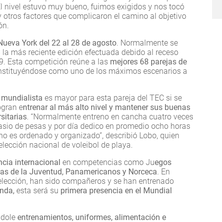
“El nivel estuvo muy bueno, fuimos exigidos y nos tocó
y otros factores que complicaron el camino al objetivo
ón.
Nueva York del 22 al 28 de agosto
. Normalmente se
 la más reciente edición efectuada debido al receso
. Esta competición reúne a las
mejores 68 parejas de
onstituyéndose como uno de los máximos escenarios a
a mundialista
es mayor para esta pareja del TEC si se
ogran e
ntrenar al más alto nivel y mantener sus buenas
sitarias
. “Normalmente entreno en cancha cuatro veces
asio de pesas y por día dedico en promedio ocho horas
uno es ordenado y organizado”, describió Lobo, quien
elección nacional de voleibol de playa.
cia internacional
en competencias como Ju
egos
das de la Juventud, Panamericanos y Norceca
. En
selección, han sido compañeros y se han entrenado
nda,
esta será su
primera presencia en el Mundial
ndole
entrenamientos, uniformes, alimentación e