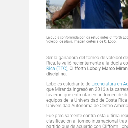
La dupla conformada por los estudiantes Clifforth Lob
Voleibol de playa.
Imagen cortesía de C. Lobo.
Ser la ganadora del torneo de voleibol d
Rica, le valió recientemente a la dupla 
Rica (TEC)
,
Clifforth Lobo y Marco Mirand
disciplina.
Lobo es estudiante de
Licenciatura en A
que Miranda ingresó en 2016 a la carrer
tuvieron que enfrentar en un torneo de d
equipos de la Universidad de Costa Rica 
Universidad Autónoma de Centro América
Fue precisamente contra esta última re
clasificación al torneo internacional tra
partido que de acuerdo con Clifforth Lob