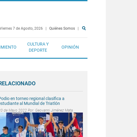
Viernes 7 de Agosto, 2026
|
Quiénes Somos
|
CULTURA Y
IMIENTO
OPINIÓN
DEPORTE
RELACIONADO
Podio en torneo regional clasifica a
estudiante al Mundial de Triatlón
20 de Mayo 2022 Por:
Geovanni Jiménez Mata