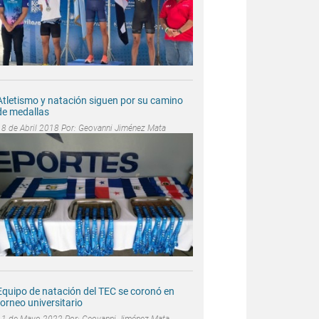
Atletismo y natación siguen por su camino
de medallas
18 de Abril 2018 Por:
Geovanni Jiménez Mata
Equipo de natación del TEC se coronó en
torneo universitario
11 de Mayo 2022 Por:
Geovanni Jiménez Mata