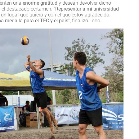
sienten una
enorme gratitud
y desean devolver dicho
 el destacado certamen. “
Representar a mi universidad
s un lugar que quiero y con el que estoy agradecido.
na medalla para el TEC y el país
”, finalizó Lobo.