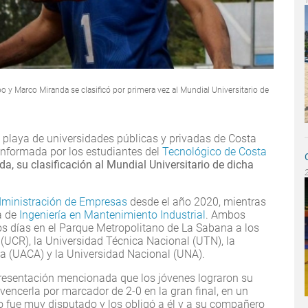
o y Marco Miranda se clasificó por primera vez al Mundial Universitario de
e playa de universidades públicas y privadas de Costa
conformada por los estudiantes del
Tecnológico de Costa
a, su clasificación al Mundial Universitario de dicha
dministración de Empresas
desde el año 2020, mientras
a de
Ingeniería en Mantenimiento Industrial
. Ambos
os días en el Parque Metropolitano de La Sabana a los
(UCR), la Universidad Técnica Nacional (UTN), la
 (UACA) y la Universidad Nacional (UNA).
presentación mencionada que los jóvenes lograron su
s vencerla por marcador de 2-0 en la gran final, en un
o fue muy disputado y los obligó a él y a su compañero