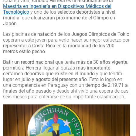
toda su vida,
Arnoldo Herrera
es un
estudiante de la
Maestría en Ingeniería en Dispositivos Médicos del
Tecnológico
y uno de los
selectos deportistas a nivel
mundial
que
alcanzarán próximamente el Olimpo en
Japón
.
Las piscinas de
natación
de los
Juegos Olímpicos de Tokio
esperan a este joven para verlo hacer su mejor esfuerzo por
representar a Costa Rica
en la
modalidad de los 200
metros estilo pecho
.
Batir un record nacional
que tenía
más de 30 años vigente
,
permitió a Herrera llegar al quizás
más importante
certamen deportivo que existe en el mundo
y que tendrá
lugar en
julio y agosto del presente año
. Esto lo logró en
una competencia en Paraguay con un
tiempo de 2:19.71
a
finales del año pasado
y desde ahí vivió una espera de casi
seis meses para enterarse de su importante clasificación.