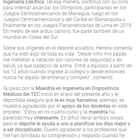
Ingeniería Eléctrica
. De esa manera, continuó con su ciclo
para intentar alcanzar los Olímpicos, participando en los
Juegos Centroamericanos de Managua, luego en los
Juegos Centroamericanos y del Caribe en Barranquilla y
finalmente en los Juegos Panamericanos de Lima en 2019.
En medio de ese arduo camino, fue parte también de un
mundial en Corea del Sur.
Sobre sus orígenes en el deporte acuático, Herrera comenta
que ha sido algo de toda su vida. “Desde niño mis papás
me metieron a natación por razones de seguridad y de
salud, ya que padezco de asma. Entré a equipos a partir de
los 12 años cuando ingresé al colegio y desde entonces
nunca he dejado de entrenar y competir”, comentó.
Su paso por la
Maestría en Ingeniería en Dispositivos
Médicos del TEC
inició en enero del presente año y el
deportista asegura que
le es muy llamativa
, además, se
muestra agradecido por el
apoyo de los docentes
en este
proceso. “Estoy en mi cuarto curso y la
maestría
ha
parecido muy
interesante
. Es difícil llevar ambas cosas,
pero el
deporte le ayuda a uno a planificar los días mejor y
a ser disciplinado
. Quiero agradecer a los profesores que
me han brindado su comprensión y respaldo cuando he