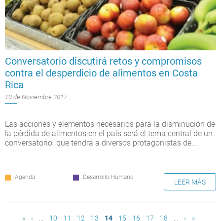
Conversatorio discutirá retos y compromisos
contra el desperdicio de alimentos en Costa
Rica
10 de Noviembre 2017
Las acciones y elementos necesarios para la disminución de
la pérdida de alimentos en el país será el tema central de un
conversatorio que tendrá a diversos protagonistas de...
Agenda
Desarrollo Humano
LEER MÁS
Páginas
«
‹
…
10
11
12
13
14
15
16
17
18
…
›
»