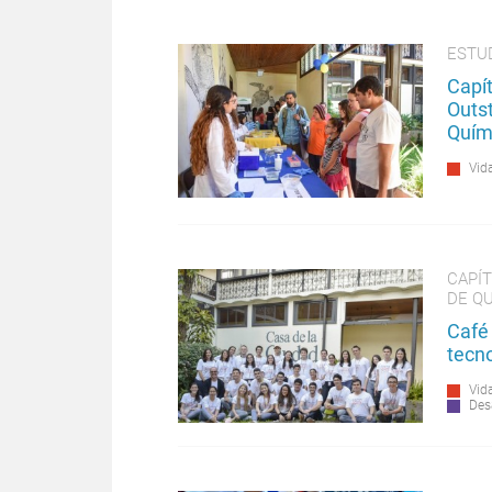
ESTU
Capít
Outs
Quím
Vida
CAPÍ
DE Q
Café 
tecno
Vida
Des