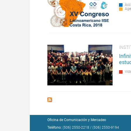
Acc
Age
INSTI
Infin
estud
Vida
Oficina de Comunicación y Mercadeo
Teléfono:
(506) 2550-2218
/
(506) 2550-9194