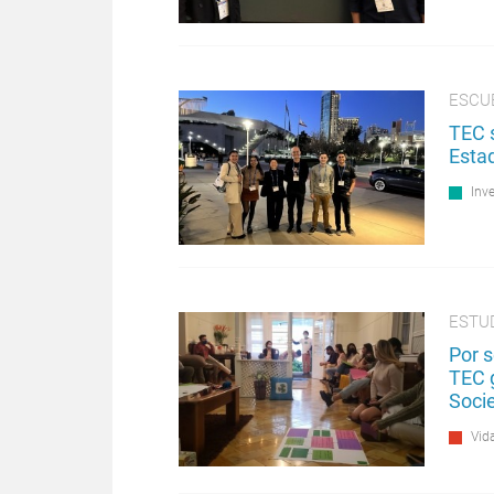
ESCU
TEC 
Esta
Inv
ESTU
Por s
TEC 
Soci
Vida