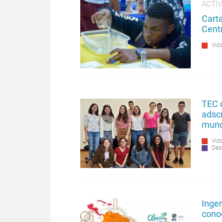
ACTIV
Carta
Cent
Vida
TEC c
adscr
mun
Vida
Des
Inge
conoc