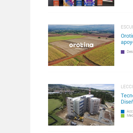
ESCU
Oroti
apoy
Des
LECCI
Tecno
Dise
Acc
Med