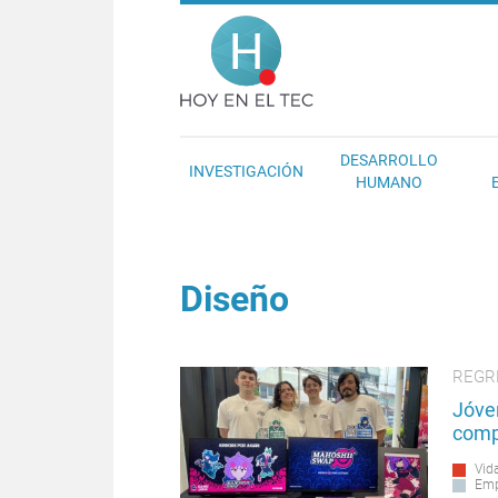
Pasar al contenido principal
Hoy en el T
DESARROLLO
INVESTIGACIÓN
HUMANO
Diseño
REGR
Jóve
comp
Vida
Emp