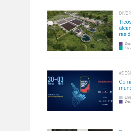
DIVE
Ticos
alcan
resi
Des
Inv
#DES
Comie
mund
Emp
Des