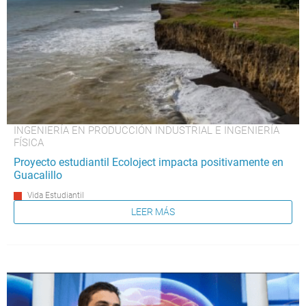
INGENIERÍA EN PRODUCCIÓN INDUSTRIAL E INGENIERÍA
FÍSICA
Proyecto estudiantil Ecoloject impacta positivamente en
Guacalillo
Vida Estudiantil
LEER MÁS