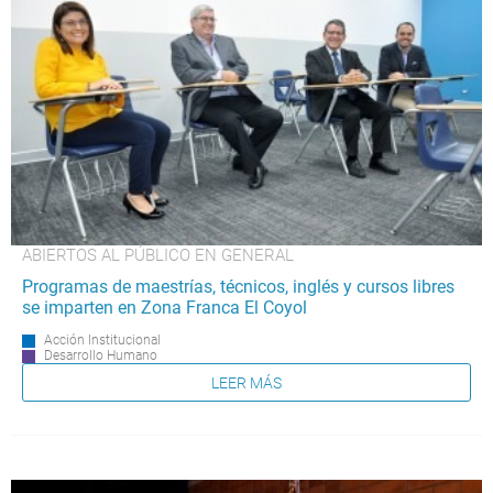
ABIERTOS AL PÚBLICO EN GENERAL
Programas de maestrías, técnicos, inglés y cursos libres
se imparten en Zona Franca El Coyol
Acción Institucional
Desarrollo Humano
LEER MÁS