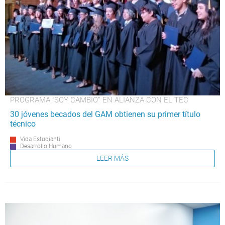
PROGRAMA “SOY CAMBIO” EN ALIANZA CON EL TEC
30 jóvenes becados del GAM obtienen su primer título
técnico
Vida Estudiantil
Desarrollo Humano
LEER MÁS