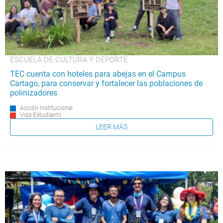
ESCUELA DE CULTURA Y DEPORTE
TEC cuenta con hoteles para abejas en el Campus
Cartago, para conservar y fortalecer las poblaciones de
polinizadores
Acción Institucional
Vida Estudiantil
LEER MÁS