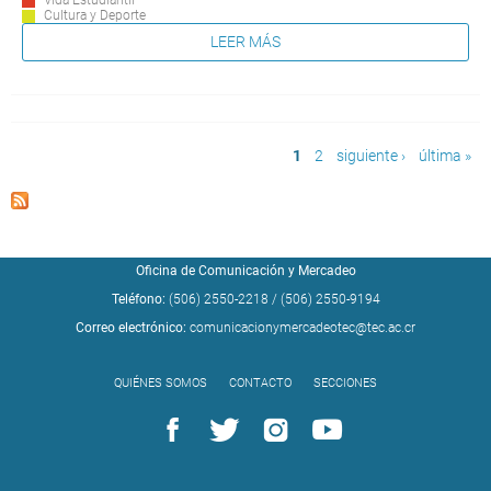
Cultura y Deporte
LEER MÁS
Páginas
1
2
siguiente ›
última »
Oficina de Comunicación y Mercadeo
Teléfono:
(506) 2550-2218
/
(506) 2550-9194
Correo electrónico:
comunicacionymercadeotec@tec.ac.cr
QUIÉNES SOMOS
CONTACTO
SECCIONES