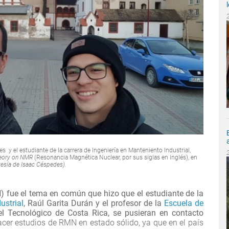
s y el estudiante de la carrera de Ingeniería en Manteniento Industrial,
heory on NMR
(Resonancia Magnética Nuclear, por sus siglas en inglés), en
tesía de Isaac Céspedes).
N)
fue el tema en común que hizo que el estudiante de la
ustrial
,
Raúl Garita Durán y el profesor de la
Escuela de
el Tecnológico de Costa Rica, se pusieran en contacto
acer estudios de RMN en estado sólido, ya que en el país