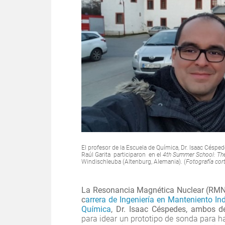
El profesor de la Escuela de Química, Dr. Isaac Céspede
Raúl Garita participaron en el
4th Summer School: T
Windischleuba (Altenburg, Alemania). (
Fotografía cor
La Resonancia Magnética Nuclear (RM
c
arrera de Ingeniería en Manteniento Ind
Química
, Dr. Isaac Céspedes, ambos d
para idear un prototipo de sonda para h