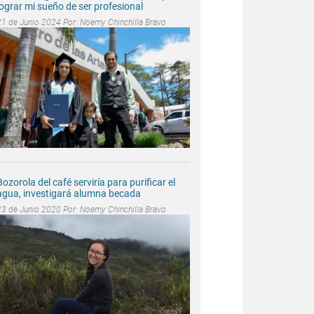
lograr mi sueño de ser profesional
21 de Junio 2024 Por:
Noemy Chinchilla Bravo
Bozorola del café serviría para purificar el
agua, investigará alumna becada
23 de Junio 2020 Por:
Noemy Chinchilla Bravo