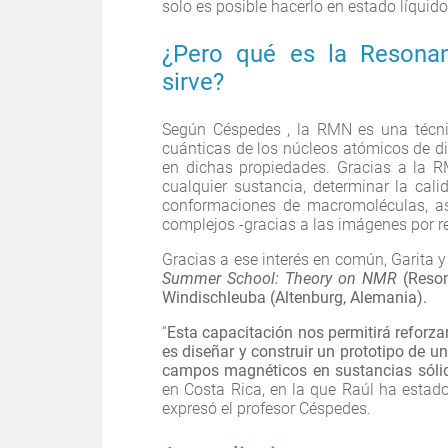
solo es posible hacerlo en estado líquido
¿Pero qué es la Resonan
sirve?
Según
Céspedes , la RMN es una técni
cuánticas de los núcleos atómicos de d
en dichas propiedades. Gracias a la RM
cualquier sustancia, determinar la cal
conformaciones de macromoléculas, as
complejos -gracias a las imágenes por 
Gracias a ese interés en común, Garita y
Summer School: Theory on NMR
(Reson
Windischleuba (Altenburg, Alemania).
“
Esta capacitación nos permitirá reforza
es diseñar y construir un prototipo de u
campos magnéticos en sustancias sóli
en Costa Rica, en la que Raúl ha esta
expresó el profesor Céspedes.