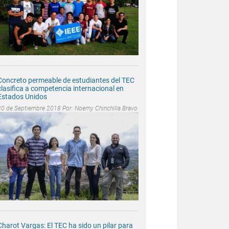
Concreto permeable de estudiantes del TEC
clasifica a competencia internacional en
Estados Unidos
20 de Septiembre 2018 Por:
Noemy Chinchilla Bravo
Charot Vargas: El TEC ha sido un pilar para