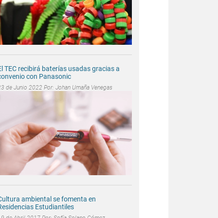
El TEC recibirá baterías usadas gracias a
convenio con Panasonic
23 de Junio 2022 Por:
Johan Umaña Venegas
Cultura ambiental se fomenta en
Residencias Estudiantiles
19 de Abril 2017 Por:
Sofía Solano Gómez