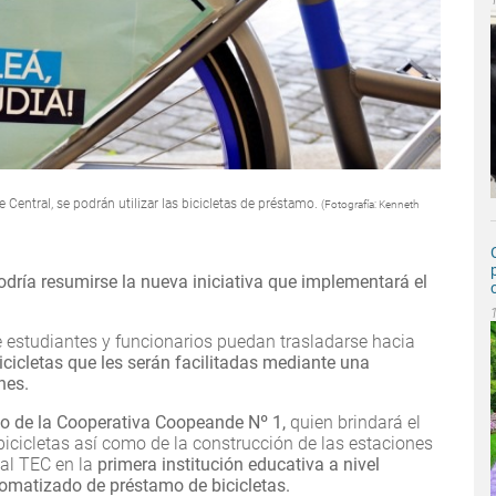
 Central, se podrán utilizar las bicicletas de préstamo.
(Fotografía: Kenneth
odría resumirse la nueva iniciativa que implementará el
e estudiantes y funcionarios puedan trasladarse hacia
icicletas que les serán facilitadas mediante una
nes.
nio de la Cooperativa Coopeande Nº 1,
quien brindará el
icicletas así como de la construcción de las estaciones
 al TEC en la
primera institución educativa a nivel
omatizado de préstamo de bicicletas.