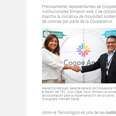
Precisamente, representantes de CoopeA
institucionales firmaron este 2 de octub
marcha la iniciativa de movilidad sosten
de colones por parte de la Cooperativa.
Alexandra Márquez, Gerente General de Coopeande N
el Rector del TEC, Julio César Calvo, firmaron el conv
de cooperación para la implementación del proyecto.
(Fotografía: Kenneth Mora)
cómo el Tecnológico es una de las
insti