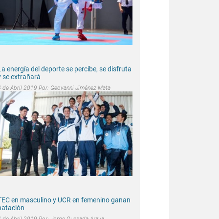
La energía del deporte se percibe, se disfruta
y se extrañará
4 de Abril 2019 Por:
Geovanni Jiménez Mata
TEC en masculino y UCR en femenino ganan
natación
4 de Abril 2019 Por:
Jorge Quesada Araya