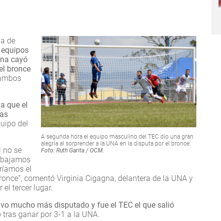
da de
s equipos
ina cayó
el bronce
n ambos
ya que el
las
uipo del
A segunda hora el equipo masculino del TEC dio una gran
alegría al sorprender a la UNA en la disputa por el bronce.
l no se
Foto: Ruth Garita / OCM.
rabajamos
ríamos el
ronce”, comentó Virginia Cigagna, delantera de la UNA y
 el tercer lugar.
uvo mucho más disputado y fue el TEC el que salió
tras ganar por 3-1 a la UNA.