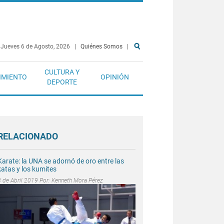
Jueves 6 de Agosto, 2026
|
Quiénes Somos
|
CULTURA Y
IMIENTO
OPINIÓN
DEPORTE
RELACIONADO
Karate: la UNA se adornó de oro entre las
katas y los kumites
3 de Abril 2019 Por:
Kenneth Mora Pérez