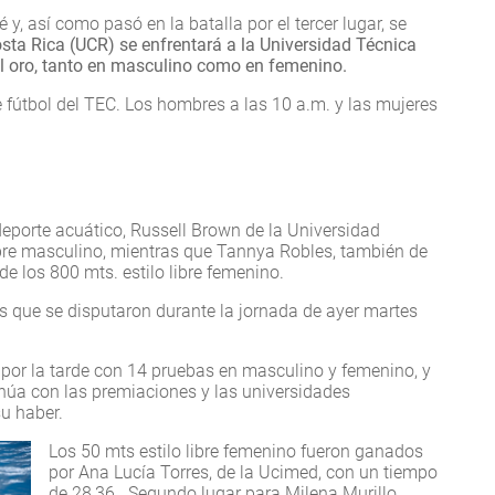
 y, así como pasó en la batalla por el tercer lugar, se
osta Rica (UCR) se enfrentará a la Universidad Técnica
el oro, tanto en masculino como en femenino.
 fútbol del TEC. Los hombres a las 10 a.m. y las mujeres
deporte acuático, Russell Brown de la Universidad
ibre masculino, mientras que Tannya Robles, también de
e los 800 mts. estilo libre femenino.
s que se disputaron durante la jornada de ayer martes
por la tarde con 14 pruebas en masculino y femenino, y
inúa con las premiaciones y las universidades
su haber.
Los 50 mts estilo libre femenino fueron ganados
por Ana Lucía Torres, de la Ucimed, con un tiempo
de 28,36. Segundo lugar para Milena Murillo,