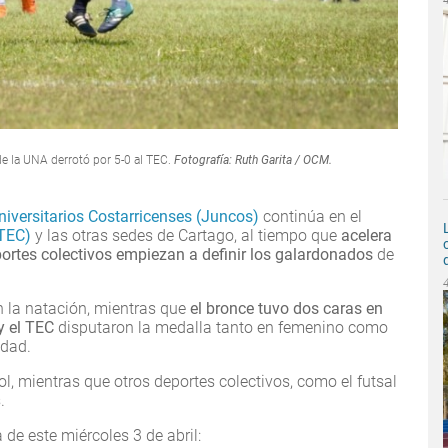
de la UNA derrotó por 5-0 al TEC.
Fotografía: Ruth Garita / OCM.
iversitarios Costarricenses (Juncos)
continúa en el
(TEC)
y las otras sedes de Cartago, al tiempo que
acelera
portes colectivos empiezan a definir los galardonados
de
 la natación, mientras que
el bronce tuvo dos caras en
 y el TEC
disputaron la medalla tanto en femenino como
idad.
l, mientras que otros deportes colectivos, como el futsal
es.
de este miércoles 3 de abril: