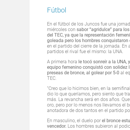
Fútbol
En el fútbol de los Juncos fue una jorna
miércoles con
sabor “agridulce” para lo
del TEC, ya que la representación femen
goleada pero los hombres conquistaron 
en el partido del cierre de la jornada. E
partidos el rival fue el mismo: la UNA.
A primera hora
le tocó sonreír a la UNA, 
equipo femenino conquistó con solidez 
preseas de bronce, al golear por 5-0
al eq
TEC.
“Creo que lo hicimos bien, en la semifina
dio lo que queríamos, pero siento que t
más. La revancha será en dos años. Que
oro, pero por lo menos nos llevamos el b
anotadora de dos tantos en el partido por
En masculino, el duelo por
el bronce est
vencedor.
Los hombres subieron al podio 