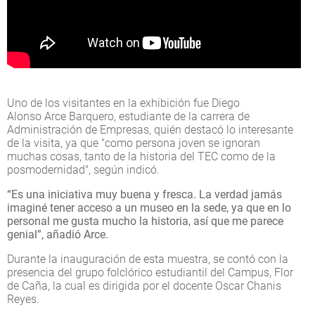
Uno de los visitantes en la exhibición fue Diego
Alonso Arce Barquero, estudiante de la carrera de
Administración de Empresas, quién destacó lo interesante
de la visita, ya que "como persona joven se ignoran
muchas cosas, tanto de la historia del TEC como de la
posmodernidad", según indicó.
“Es una iniciativa muy buena y fresca. La verdad jamás
imaginé tener acceso a un museo en la sede, ya que en lo
personal me gusta mucho la historia, así que me parece
genial”, añadió Arce.
Durante la inauguración de esta muestra, se contó con la
presencia del grupo folclórico estudiantil del Campus, Flor
de Caña, la cual es dirigida por el docente Oscar Chanis
Reyes.