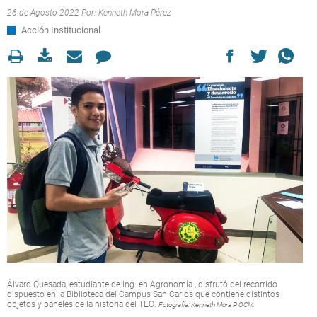
26 de Agosto 2022 Por:
Kenneth Mora Pérez
Acción Institucional
Álvaro Quesada, estudiante de Ing. en Agronomía , disfrutó del recorrido
dispuesto en la Biblioteca del Campus San Carlos que contiene distintos
objetos y paneles de la historia del TEC.
Fotografía: Kenneth Mora P. OCM.