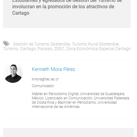
Estudiantes y egresados de Gestión del Turismo se
involucran en la promoción de los atractivos de
Cartago
Gestión de Turismo Sostenible
,
Turismo Rural Sostenible
,
Turismo
,
Cartago
,
Paraíso
,
ZEEC
,
Zona Económica Especial Cartago
Kenneth Mora Pérez
kmora@tec.ac.cr
Comunicador
Máster en Periodismo Digital, Universidad de Guadalajara,
México. Licenciado en Comunicación, Universidad Federada
de Costa Rica y Bachiller en Periodismo, Universidad
Internacional de las Américas.