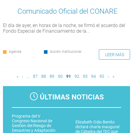
Comunicado Oficial del CONARE
El día de ayer, en horas de la noche, se firmó el acuerdo del
Fondo Especial de Financiamiento de la...
Agenda
Acción Institucional
LEER MÁS
Páginas
«
‹
…
87
88
89
90
91
92
93
94
95
›
»
ÚLTIMAS NOTICIAS
Programa del V
Congreso Nacional de
Elizabeth Odio Benito
Gestión del Riesgo de
dictará charla inaugural
Desastres y Adaptación
de Cátedra del TEC que