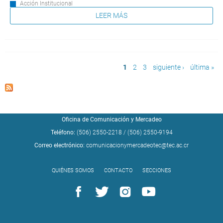
Acción Institucional
LEER MÁS
Páginas
1
2
3
siguiente ›
última »
Oficina de Comunicación y Mercadeo
Teléfono:
(506) 2550-2218
/
(506) 2550-9194
Correo electrónico:
comunicacionymercadeotec@tec.ac.cr
QUIÉNES SOMOS
CONTACTO
SECCIONES