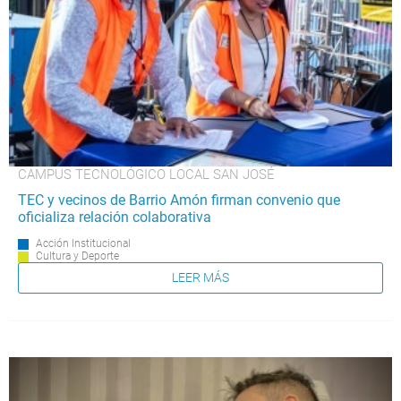
CAMPUS TECNOLÓGICO LOCAL SAN JOSÉ
TEC y vecinos de Barrio Amón firman convenio que
oficializa relación colaborativa
Acción Institucional
Cultura y Deporte
LEER MÁS