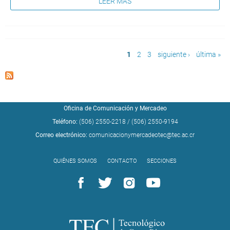
LEER MÁS
Páginas
1
2
3
siguiente ›
última »
Oficina de Comunicación y Mercadeo
Teléfono:
(506) 2550-2218
/
(506) 2550-9194
Correo electrónico:
comunicacionymercadeotec@tec.ac.cr
QUIÉNES SOMOS
CONTACTO
SECCIONES