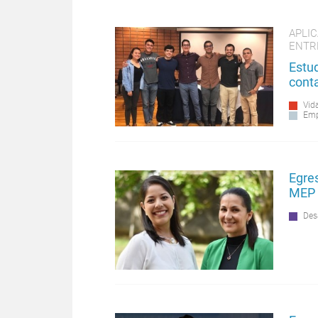
APLI
ENTR
Estu
conta
Vida
Emp
Egre
MEP
Des