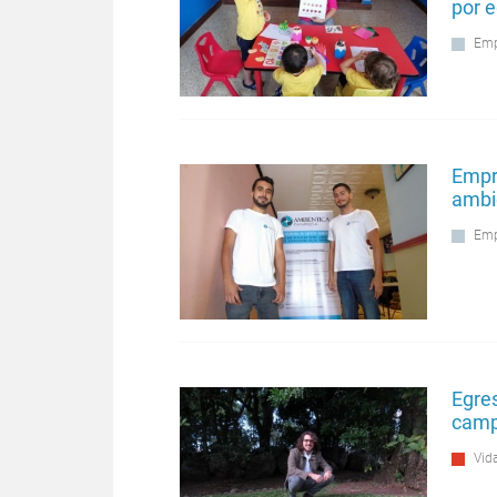
por 
Emp
Empr
ambi
Emp
Egres
camp
Vida