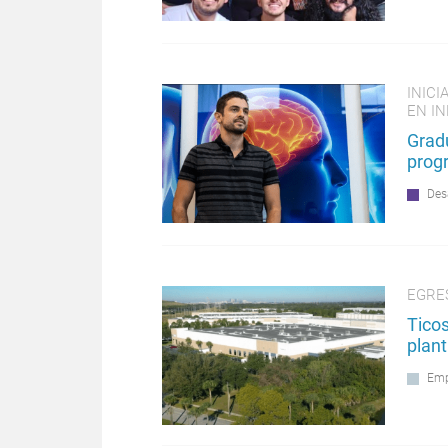
INICI
EN I
Grad
prog
Des
EGRE
Tico
plant
Emp