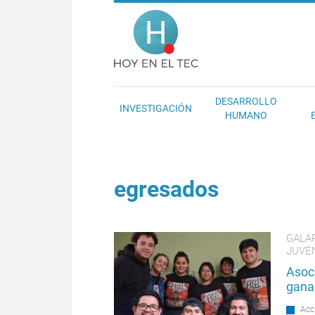
Pasar al contenido principal
Hoy en el T
DESARROLLO
INVESTIGACIÓN
HUMANO
egresados
GALA
JUVE
Asoc
gana 
Acc