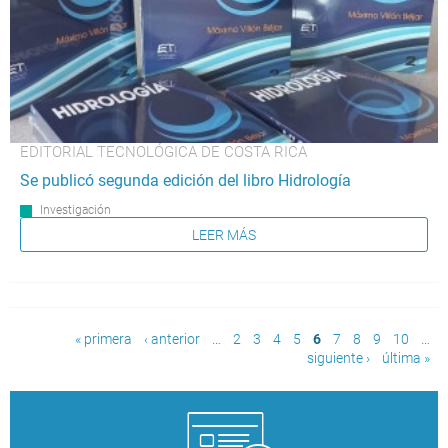
EDITORIAL TECNOLÓGICA DE COSTA RICA
Se publicó segunda edición del libro Hidrología
Investigación
LEER MÁS
Páginas
« primera
‹ anterior
…
2
3
4
5
6
7
8
9
10
…
siguiente ›
última »