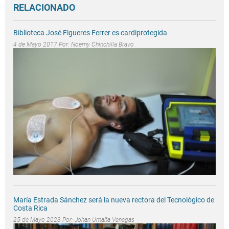
RELACIONADO
Biblioteca José Figueres Ferrer es cardiprotegida
4 de Mayo 2017 Por:
Noemy Chinchilla Bravo
María Estrada Sánchez será la nueva rectora del Tecnológico de
Costa Rica
25 de Mayo 2023 Por:
Johan Umaña Venegas